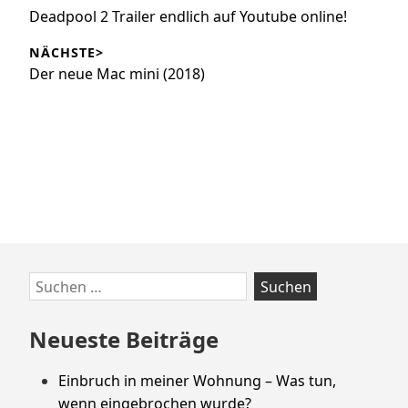
Vorheriger
Deadpool 2 Trailer endlich auf Youtube online!
Beitrag:
NÄCHSTE>
Nächster
Der neue Mac mini (2018)
Beitrag:
Zum
Suchen
Footer
nach:
springen
Neueste Beiträge
Einbruch in meiner Wohnung – Was tun,
wenn eingebrochen wurde?