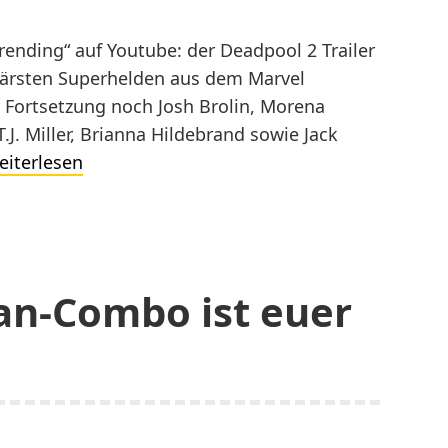
Trending“ auf Youtube: der Deadpool 2 Trailer
glärsten Superhelden aus dem Marvel
 Fortsetzung noch Josh Brolin, Morena
T.J. Miller, Brianna Hildebrand sowie Jack
Deadpool
eiterlesen
2
Trailer
endlich
auf
an-Combo ist euer
Youtube
online!