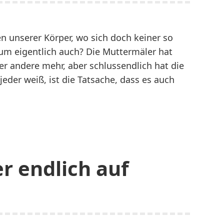
n unserer Körper, wo sich doch keiner so
um eigentlich auch? Die Muttermäler hat
er andere mehr, aber schlussendlich hat die
jeder weiß, ist die Tatsache, dass es auch
nstliche
elligenz
mpf
gen
er endlich auf
ebs