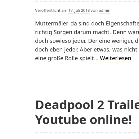
Veröffentlicht am
17. Juli 2018
von
admin
Muttermäler, da sind doch Eigenschafte
richtig Sorgen darum macht. Denn war
doch sowieso jeder. Der eine weniger, d
doch eben jeder. Aber etwas, was nicht 
Kü
eine große Rolle spielt…
Weiterlesen
Int
im
Ka
ge
Deadpool 2 Trail
Kr
Youtube online!