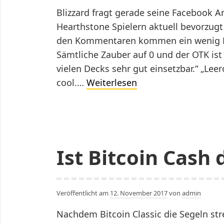
Blizzard fragt gerade seine Facebook 
Hearthstone Spielern aktuell bevorzugt 
den Kommentaren kommen ein wenig No
Sämtliche Zauber auf 0 und der OTK ist 
vielen Decks sehr gut einsetzbar.“ „L
Welche
cool.…
Weiterlesen
Thaurissan-
Combo
ist
euer
Ist Bitcoin Cash
Favorit
Veröffentlicht am
12. November 2017
von
admin
Nachdem Bitcoin Classic die Segeln st