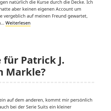
ngen natürlich die Kurse durch die Decke. Ich
hatte aber keinen eigenen Account um
e vergeblich auf meinen Freund gewartet,
Ist
en…
Weiterlesen
Bitcoin
Cash
das
wahre
für Patrick J.
Bitcoin?
 Markle?
 Stein auf dem anderen, kommt mir persönlich
uch bei der Serie Suits ein kleiner