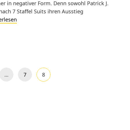
 in negativer Form. Denn sowohl Patrick J.
ch 7 Staffel Suits ihren Ausstieg
Suits
erlesen
Serien
Ende
für
Patrick
J.
Adams
…
7
8
&
Seite
Seite
Meghan
Markle?