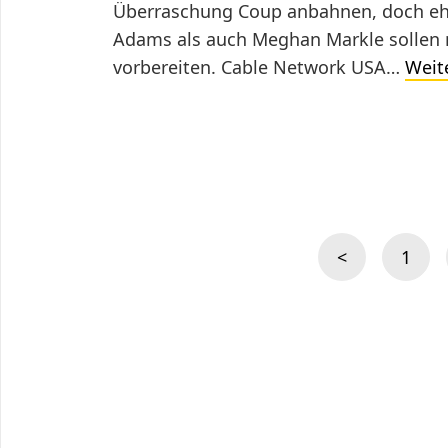
Überraschung Coup anbahnen, doch eher
Adams als auch Meghan Markle sollen na
vorbereiten. Cable Network USA…
Weit
Seitennummerierung
der
<
1
Beiträge
Vorherige
Seite
Seite