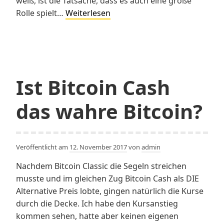
weiß, ist die Tatsache, dass es auch eine große
Künstliche
Rolle spielt…
Weiterlesen
Intelligenz
im
Kampf
gegen
Krebs
Ist Bitcoin Cash
das wahre Bitcoin?
Veröffentlicht am
12. November 2017
von
admin
Nachdem Bitcoin Classic die Segeln streichen
musste und im gleichen Zug Bitcoin Cash als DIE
Alternative Preis lobte, gingen natürlich die Kurse
durch die Decke. Ich habe den Kursanstieg
kommen sehen, hatte aber keinen eigenen