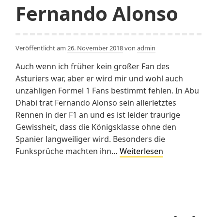
in
Fernando Alonso
2019?
Veröffentlicht am
26. November 2018
von
admin
Auch wenn ich früher kein großer Fan des
Asturiers war, aber er wird mir und wohl auch
unzähligen Formel 1 Fans bestimmt fehlen. In Abu
Dhabi trat Fernando Alonso sein allerletztes
Rennen in der F1 an und es ist leider traurige
Gewissheit, dass die Königsklasse ohne den
Spanier langweiliger wird. Besonders die
Ein
Funksprüche machten ihn…
Weiterlesen
Tribute
an
Fernando
Alonso