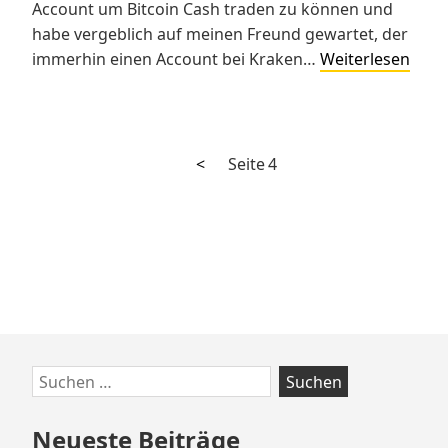
Account um Bitcoin Cash traden zu können und
habe vergeblich auf meinen Freund gewartet, der
Ist
immerhin einen Account bei Kraken…
Weiterlesen
Bitco
Cash
das
wahr
Vorherige
Seitennummerierung
<
Seite
4
Bitco
Seite
der
Beiträge
Zum
Suchen
Footer
nach:
springen
Neueste Beiträge